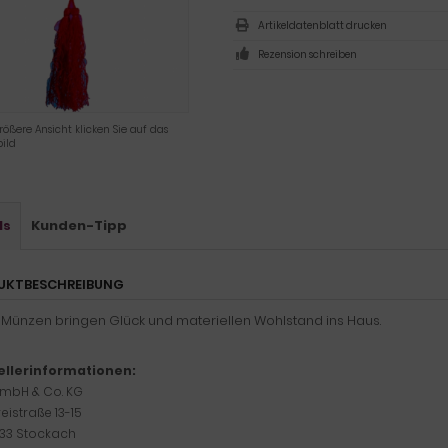
Artikeldatenblatt drucken
Rezension schreiben
rößere Ansicht klicken Sie auf das
ild
ls
Kunden-Tipp
UKTBESCHREIBUNG
 Münzen bringen Glück und materiellen Wohlstand ins Haus.
ellerinformationen:
GmbH & Co. KG
eistraße 13-15
333 Stockach