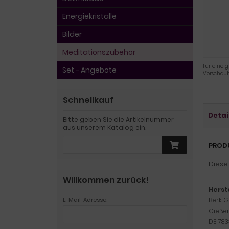
Energiekristalle
Bilder
Meditationszubehör
Für eine g
Set - Angebote
Vorschaub
Schnellkauf
Detai
Bitte geben Sie die Artikelnummer
aus unserem Katalog ein.
PROD
Diese
Willkommen zurück!
Herst
E-Mail-Adresse:
Berk 
Gießer
DE 78