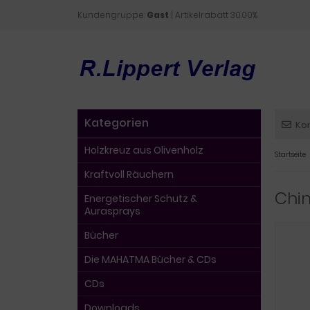
Kundengruppe:
Gast
| Artikelrabatt 30.00%
Kategorien
Ko
Holzkreuz aus Olivenholz
Startseite
Kraftvoll Räuchern
Chi
Energetischer Schutz &
Aurasprays
Bücher
Die MAHATMA Bücher & CDs
CDs
Downloads