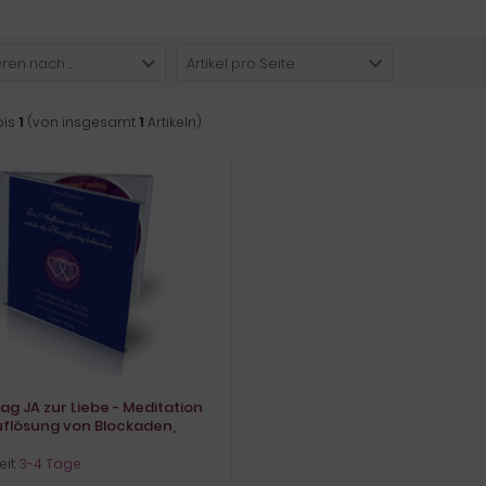
ren nach ...
Artikel pro Seite
bis
1
(von insgesamt
1
Artikeln)
Sag JA zur Liebe - Meditation
uflösung von Blockaden,
e die Herzöffnung behindern
eit:
3-4 Tage