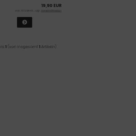
19,90 EUR
inkl. 19 % MwSt. zzgl.
Versandkosten
bis
1
(von insgesamt
1
Artikeln)