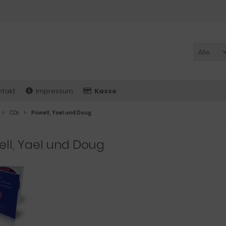
Alle
ntakt
Impressum
Kasse
CDs
Powell, Yael und Doug
ll, Yael und Doug