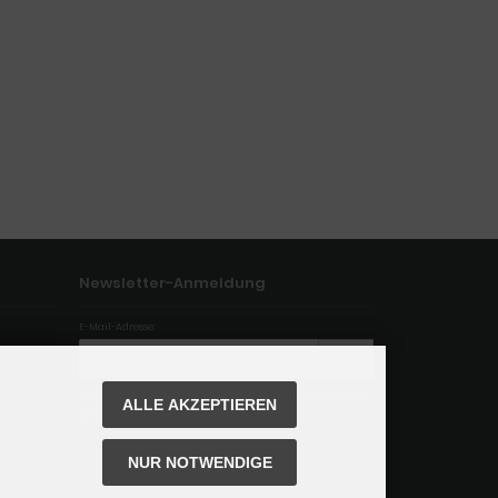
Newsletter-Anmeldung
E-Mail-Adresse:
Der Newsletter kann jederzeit hier oder in Ihrem Kunden
ALLE AKZEPTIEREN
konto abbestellt werden.
NUR NOTWENDIGE