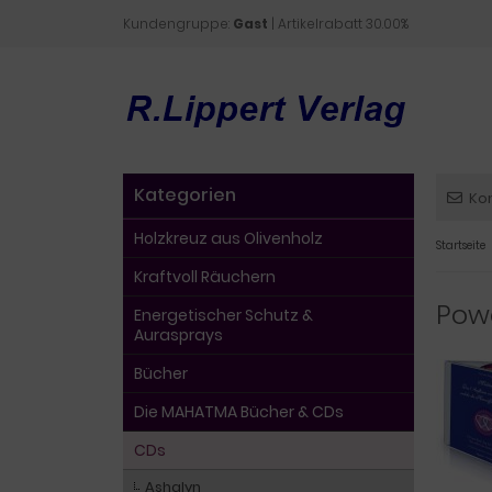
Kundengruppe:
Gast
| Artikelrabatt 30.00%
Kategorien
Ko
Holzkreuz aus Olivenholz
Startseite
Kraftvoll Räuchern
Powe
Energetischer Schutz &
Aurasprays
Bücher
Die MAHATMA Bücher & CDs
CDs
Ashalyn