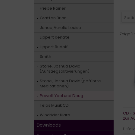
Friebe Rainer
Sortie
Grattan Brian
Jones, Aurelia Louise
Zeige
1
Lippert Renate
Lippert Rudolf
Smith
Stone, Joshua David
(Aufstiegsaktivierungen)
Stone, Joshua David (geführte
Meditationen)
Powell, Yael und Doug
Telos Musik CD
CD - 
Windrider Kiara
zur A
welch
Downloads
Lieferz