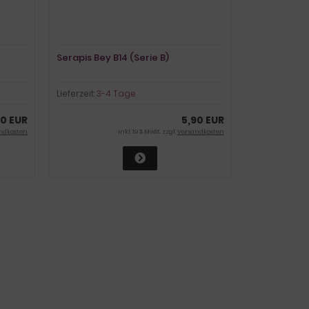
Serapis Bey B14 (Serie B)
Lieferzeit:
3-4 Tage
90 EUR
5,90 EUR
ndkosten
inkl. 19 % MwSt. zzgl.
Versandkosten