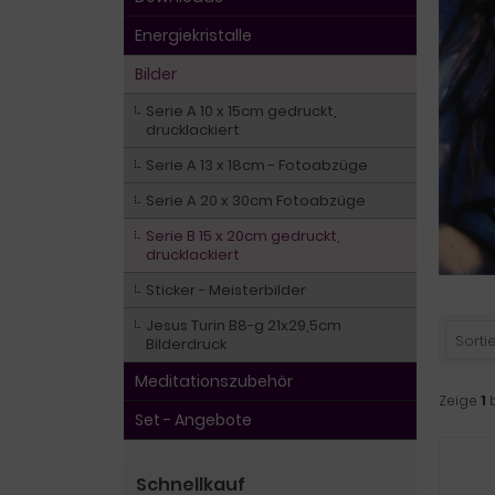
Energiekristalle
Bilder
Serie A 10 x 15cm gedruckt,
drucklackiert
Serie A 13 x 18cm - Fotoabzüge
Serie A 20 x 30cm Fotoabzüge
Serie B 15 x 20cm gedruckt,
drucklackiert
Sticker - Meisterbilder
Jesus Turin B8-g 21x29,5cm
Sortie
Bilderdruck
Meditationszubehör
Zeige
1
Set - Angebote
Schnellkauf