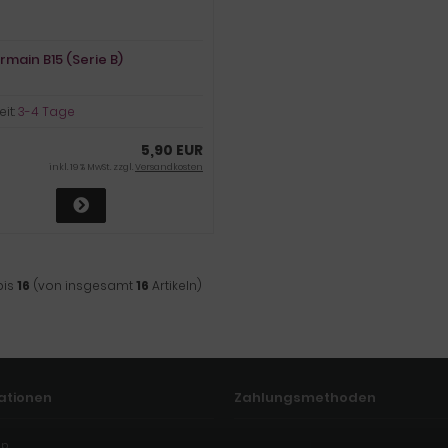
rmain B15 (Serie B)
eit:
3-4 Tage
5,90 EUR
inkl. 19 % MwSt. zzgl.
Versandkosten
bis
16
(von insgesamt
16
Artikeln)
ationen
Zahlungsmethoden
ap