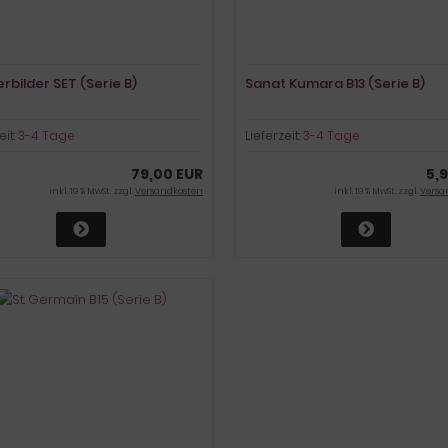
rbilder SET (Serie B)
Sanat Kumara B13 (Serie B)
eit:
3-4 Tage
Lieferzeit:
3-4 Tage
79,00 EUR
5,
inkl. 19 % MwSt. zzgl.
Versandkosten
inkl. 19 % MwSt. zzgl.
Versa