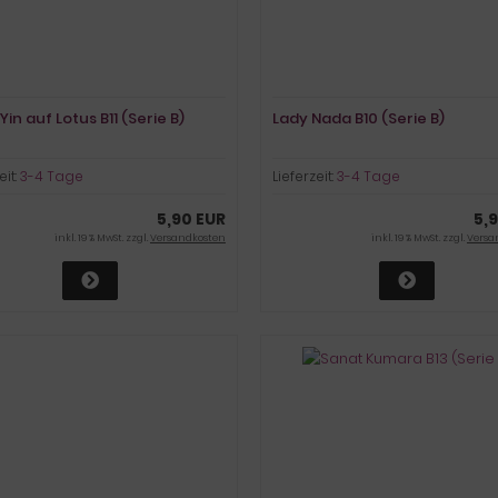
in auf Lotus B11 (Serie B)
Lady Nada B10 (Serie B)
eit:
3-4 Tage
Lieferzeit:
3-4 Tage
5,90 EUR
5,
inkl. 19 % MwSt. zzgl.
Versandkosten
inkl. 19 % MwSt. zzgl.
Versa