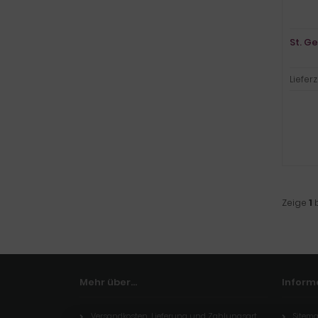
St. Ge
Lieferz
Zeige
1
Mehr über...
Inform
Versandkosten, Lieferung und Zahlungsart
Sitem