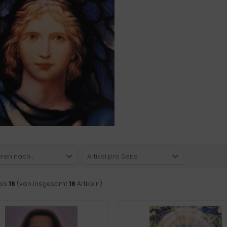
ren nach ...
Artikel pro Seite
bis
16
(von insgesamt
16
Artikeln)