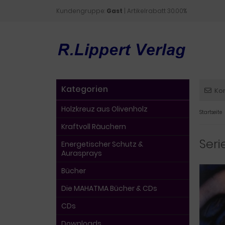
Kundengruppe:
Gast
| Artikelrabatt 30.00%
Kategorien
Ko
Holzkreuz aus Olivenholz
Startseite
Kraftvoll Räuchern
Seri
Energetischer Schutz &
Aurasprays
Bücher
Die MAHATMA Bücher & CDs
CDs
Downloads