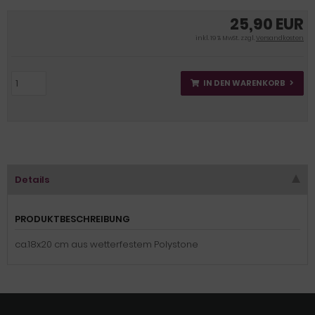
25,90 EUR
inkl. 19 % MwSt. zzgl.
Versandkosten
IN DEN WARENKORB
Details
PRODUKTBESCHREIBUNG
ca.18x20 cm aus wetterfestem Polystone