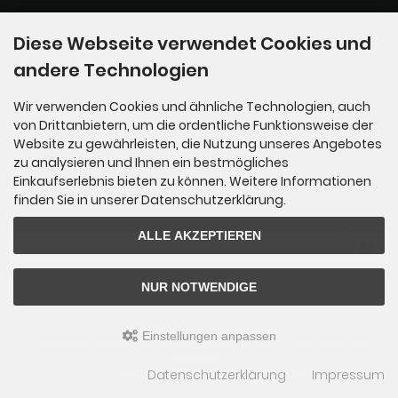
Diese Webseite verwendet Cookies und
Zahlungsmethoden
andere Technologien
Wir verwenden Cookies und ähnliche Technologien, auch
von Drittanbietern, um die ordentliche Funktionsweise der
Website zu gewährleisten, die Nutzung unseres Angebotes
zu analysieren und Ihnen ein bestmögliches
Einkaufserlebnis bieten zu können. Weitere Informationen
Newsletter-Anmeldung
finden Sie in unserer Datenschutzerklärung.
E-Mail-Adresse:
ALLE AKZEPTIEREN
Der Newsletter kann jederzeit hier oder in Ihrem Kundenkonto abbestellt werden.
NUR NOTWENDIGE
Einstellungen anpassen
R. Lippert Verlag Shop © 2026 | Template © 2009-2026 by
mod
ified eCommerce
Shopsoftware
Datenschutzerklärung
Impressum
mod
ified eCommerce Shopsoftware © 2009-2026