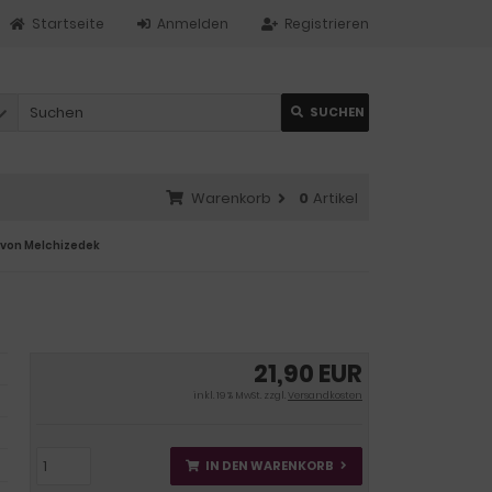
Startseite
Anmelden
Registrieren
SUCHEN
Warenkorb
0
Artikel
 von Melchizedek
21,90 EUR
inkl. 19 % MwSt. zzgl.
Versandkosten
IN DEN WARENKORB