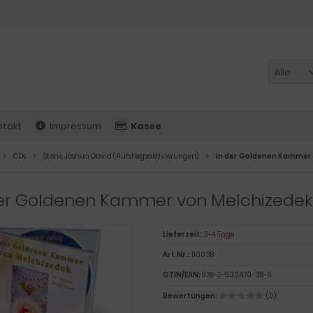
Alle
ntakt
Impressum
Kasse
CDs
Stone, Joshua David (Aufstiegsaktivierungen)
In der Goldenen Kammer
der Goldenen Kammer von Melchizedek
Lieferzeit:
3-4 Tage
Art.Nr.:
110038
GTIN/EAN:
978-3-933470-38-6
Bewertungen:
(0)