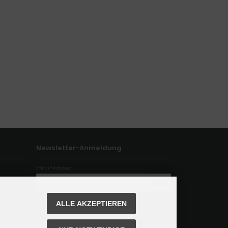
Newsletter-Anmeldung
E-Mail-Adresse:
Der Newsletter kann jederzeit hier oder in Ihrem Kunden
ALLE AKZEPTIEREN
konto abbestellt werden.