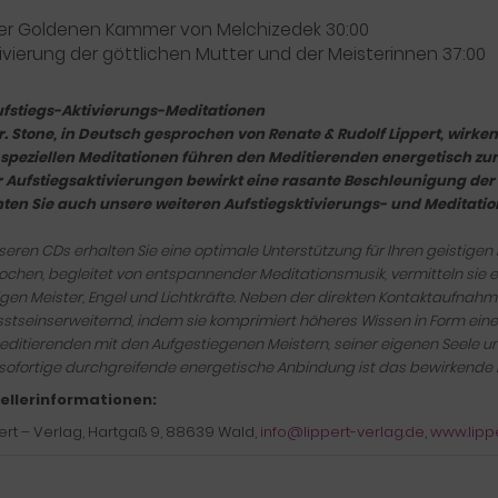
 der Goldenen Kammer von Melchizedek 30:00
tivierung der göttlichen Mutter und der Meisterinnen 37:00
ufstiegs-Aktivierungs-Meditationen
r. Stone, in Deutsch gesprochen von Renate & Rudolf Lippert, wirke
 speziellen Meditationen führen den Meditierenden energetisch z
r Aufstiegsaktivierungen bewirkt eine rasante Beschleunigung der i
ten Sie auch unsere weiteren Aufstiegsktivierungs- und Meditatio
seren CDs erhalten Sie eine optimale Unterstützung für Ihren geistigen
chen, begleitet von entspannender Meditationsmusik, vermitteln sie e
igen Meister, Engel und Lichtkräfte. Neben der direkten Kontaktaufnah
tseinserweiternd, indem sie komprimiert höheres Wissen in Form einer 
ditierenden mit den Aufgestiegenen Meistern, seiner eigenen Seele u
sofortige durchgreifende energetische Anbindung ist das bewirkende E
ellerinformationen:
pert – Verlag, Hartgaß 9, 88639 Wald,
info@lippert-verlag.de
,
www.lipp