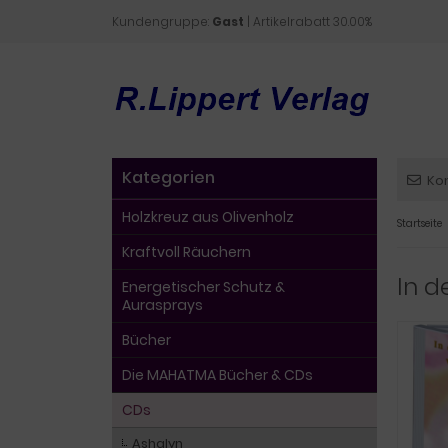
Kundengruppe:
Gast
| Artikelrabatt 30.00%
Kategorien
Ko
Holzkreuz aus Olivenholz
Startseite
Kraftvoll Räuchern
In 
Energetischer Schutz &
Aurasprays
Bücher
Die MAHATMA Bücher & CDs
CDs
Ashalyn