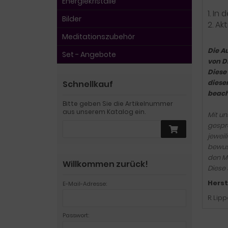
Energiekristalle
1. In
Bilder
2. Ak
Meditationszubehör
Die A
Set - Angebote
von D
Diese
diese
Schnellkauf
beach
Bitte geben Sie die Artikelnummer
aus unserem Katalog ein.
Mit un
gespro
jeweil
bewuss
den Me
Willkommen zurück!
Diese 
Herst
E-Mail-Adresse:
R. Lip
Passwort: