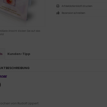
Artikeldatenblatt drucken
Rezension schreiben
rößere Ansicht klicken Sie auf das
ild
ls
Kunden-Tipp
UKTBESCHREIBUNG
ROBE
ochen von Rudolf Lippert