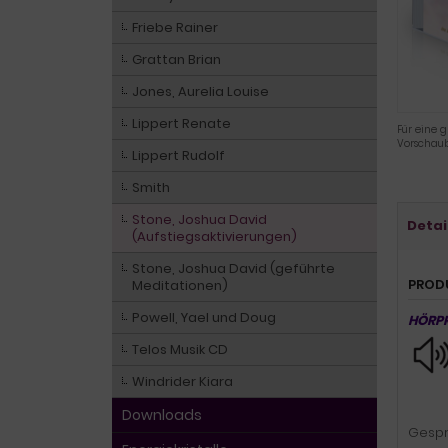
Friebe Rainer
Grattan Brian
Jones, Aurelia Louise
Lippert Renate
Für eine g
Vorschaub
Lippert Rudolf
Smith
Stone, Joshua David
Detai
(Aufstiegsaktivierungen)
Stone, Joshua David (geführte
PROD
Meditationen)
Powell, Yael und Doug
HÖRP
Telos Musik CD
Windrider Kiara
Downloads
Gespr