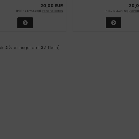
20,00 EUR
20,0
inkl. 7 % MwSt. zzgl.
Versandkosten
inkl. 7 % MwSt. zzgl.
Versa
bis
2
(von insgesamt
2
Artikeln)