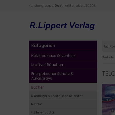
Kundengruppe:
Gast
| Artikelrabatt 30.00%
Kategorien
Ko
Holzkreuz aus Olivenholz
Startseite
Kraftvoll Räuchern
TELO
Energetischer Schutz &
Aurasprays
Bücher
Ashalyn & Thoth, der Atlanter
Crea
Ellmer Jutta