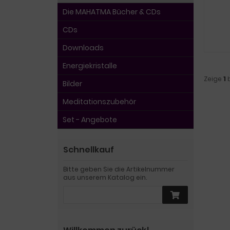
Die MAHATMA Bücher & CDs
CDs
Downloads
Energiekristalle
Zeige
1
Bilder
Meditationszubehör
Set - Angebote
Schnellkauf
Bitte geben Sie die Artikelnummer
aus unserem Katalog ein.