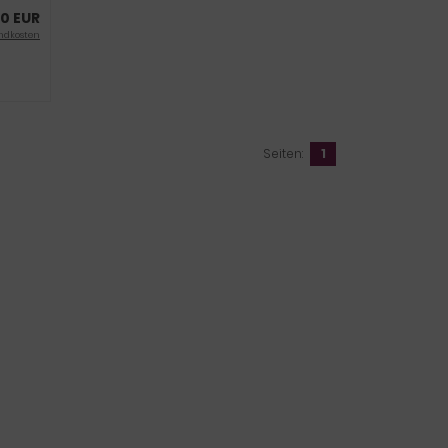
0 EUR
ndkosten
Seiten:
1