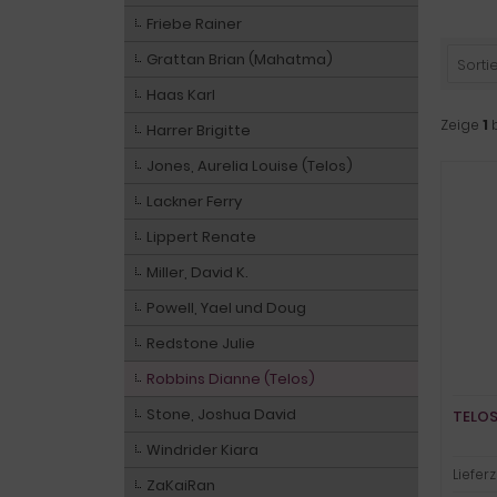
Friebe Rainer
Grattan Brian (Mahatma)
Sortie
Haas Karl
Zeige
1
Harrer Brigitte
Jones, Aurelia Louise (Telos)
Lackner Ferry
Lippert Renate
Miller, David K.
Powell, Yael und Doug
Redstone Julie
Robbins Dianne (Telos)
Stone, Joshua David
TELOS
Windrider Kiara
Lieferz
ZaKaiRan