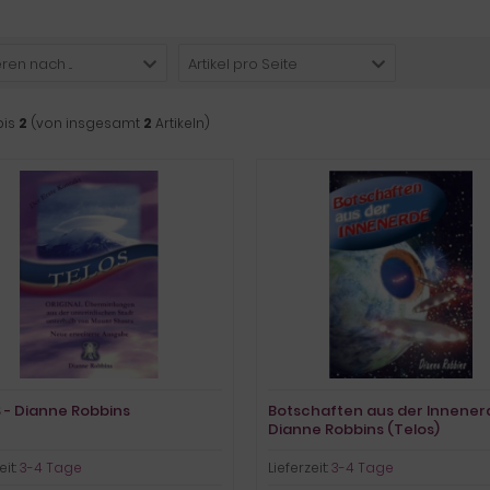
ren nach ...
Artikel pro Seite
bis
2
(von insgesamt
2
Artikeln)
 - Dianne Robbins
Botschaften aus der Innener
Dianne Robbins (Telos)
eit:
3-4 Tage
Lieferzeit:
3-4 Tage