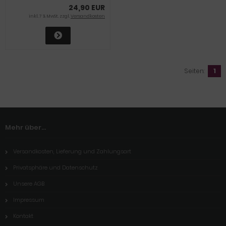
24,90 EUR
inkl. 7 % MwSt. zzgl.
Versandkosten
Seiten:
1
Mehr über...
Versandkosten, Lieferung und Zahlungsart
Privatsphäre und Datenschutz
Unsere AGB
Impressum
Kontakt