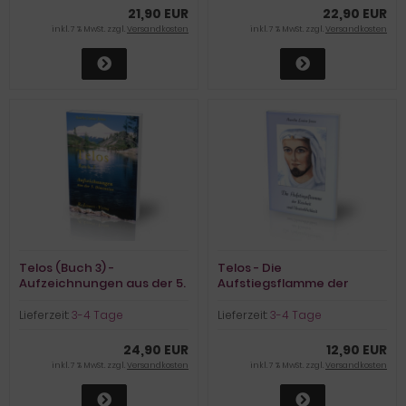
21,90 EUR
22,90 EUR
inkl. 7 % MwSt. zzgl.
Versandkosten
inkl. 7 % MwSt. zzgl.
Versandkosten
Telos (Buch 3) -
Telos - Die
Aufzeichnungen aus der 5.
Aufstiegsflamme der
Dimension
Reinheit und
Unsterblichkeit
Lieferzeit:
3-4 Tage
Lieferzeit:
3-4 Tage
24,90 EUR
12,90 EUR
inkl. 7 % MwSt. zzgl.
Versandkosten
inkl. 7 % MwSt. zzgl.
Versandkosten