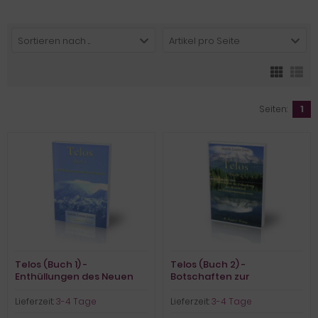
Sortieren nach ...
Artikel pro Seite
Seiten:
1
Telos (Buch 1) -
Telos (Buch 2) -
Enthüllungen des Neuen
Botschaften zur
Lemuria
Erleuchtung der
Menschheit
Lieferzeit:
3-4 Tage
Lieferzeit:
3-4 Tage