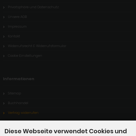
Privatsphäre und Datenschutz
Unsere AGB
Impressum
Kontakt
Widerrufsrecht & Widerrufsformular
Cookie Einstellungen
Informationen
Sitemap
Buchhandel
Vertrag widerrufen
Diese Webseite verwendet Cookies und
Zahlungsmethoden