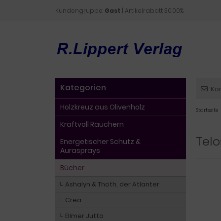
Kundengruppe:
Gast
| Artikelrabatt 30.00%
Kategorien
Ko
Holzkreuz aus Olivenholz
Startseite
Kraftvoll Räuchern
Tel
Energetischer Schutz &
Aurasprays
Bücher
Ashalyn & Thoth, der Atlanter
Crea
Ellmer Jutta