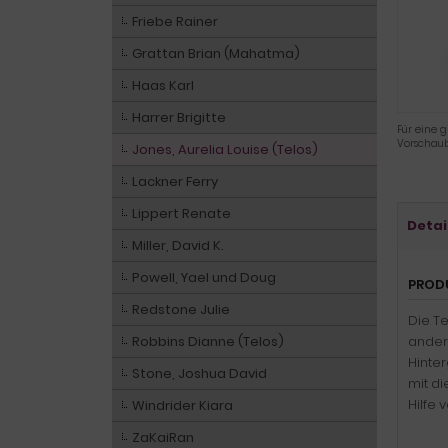
Friebe Rainer
Grattan Brian (Mahatma)
Haas Karl
Harrer Brigitte
Für eine g
Vorschaub
Jones, Aurelia Louise (Telos)
Lackner Ferry
Lippert Renate
Detai
Miller, David K.
Powell, Yael und Doug
PROD
Redstone Julie
Die T
Robbins Dianne (Telos)
andere
Hinte
Stone, Joshua David
mit d
Hilfe 
Windrider Kiara
ZaKaiRan