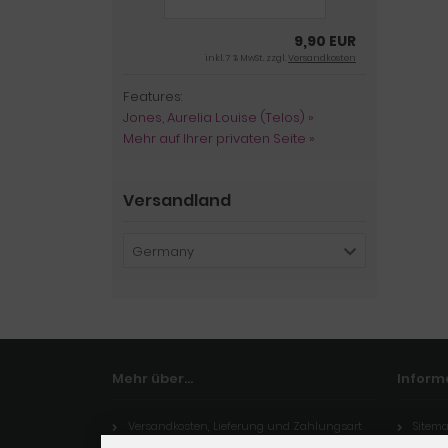
9,90 EUR
inkl. 7 % MwSt. zzgl.
Versandkosten
Features:
Jones, Aurelia Louise (Telos) »
Mehr auf Ihrer privaten Seite »
Versandland
Germany
Mehr über...
Inform
Versandkosten, Lieferung und Zahlungsart
Sitem