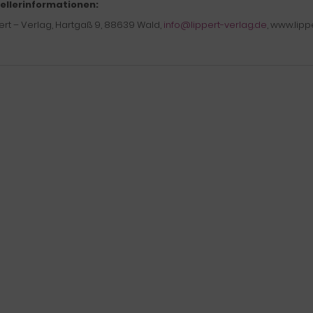
ellerinformationen:
pert – Verlag, Hartgaß 9, 88639 Wald,
info@lippert-verlag.de
, www.lipp