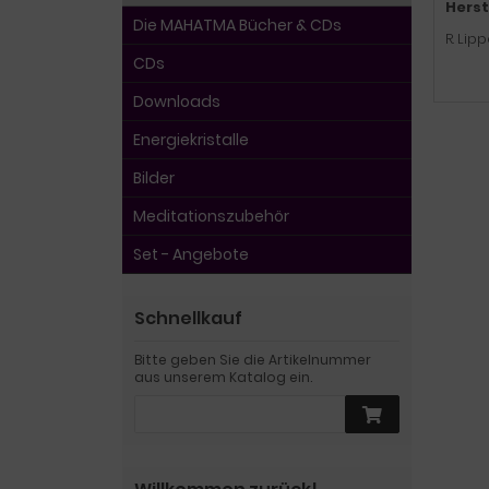
Herst
Die MAHATMA Bücher & CDs
R. Lip
CDs
Downloads
Energiekristalle
Bilder
Meditationszubehör
Set - Angebote
Schnellkauf
Bitte geben Sie die Artikelnummer
aus unserem Katalog ein.