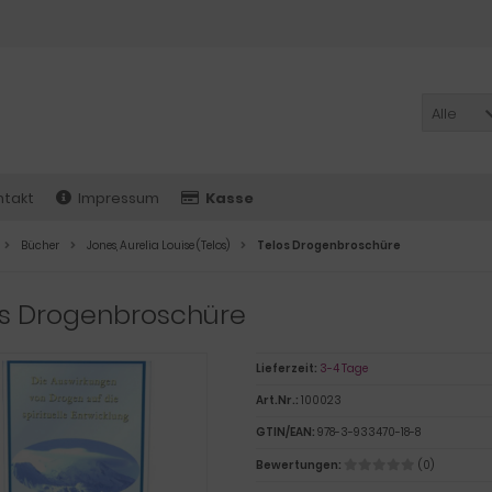
Alle
ntakt
Impressum
Kasse
Bücher
Jones, Aurelia Louise (Telos)
Telos Drogenbroschüre
os Drogenbroschüre
Lieferzeit:
3-4 Tage
Art.Nr.:
100023
GTIN/EAN:
978-3-933470-18-8
Bewertungen:
(0)